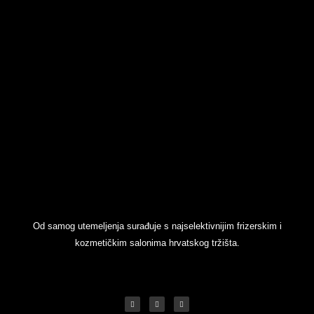
Od samog utemeljenja surađuje s najselektivnijim frizerskim i
kozmetičkim salonima hrvatskog tržišta.
F
Y
I
a
o
n
c
u
s
e
t
t
b
u
a