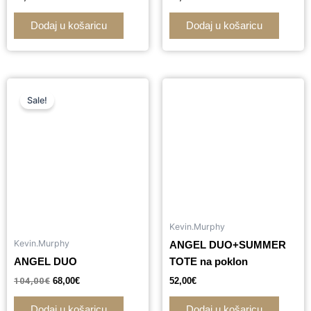
Dodaj u košaricu
Dodaj u košaricu
Izvorna
Trenutna
cijena
cijena
Sale!
bila
je:
je:
68,00€.
104,00€.
Kevin.Murphy
Kevin.Murphy
ANGEL DUO+SUMMER
ANGEL DUO
TOTE na poklon
104,00
€
68,00
€
52,00
€
Dodaj u košaricu
Dodaj u košaricu