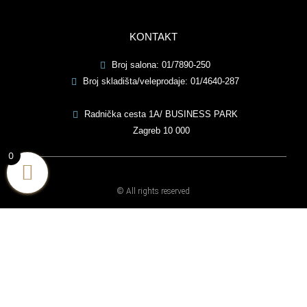
o
b
g
o
e
r
k
a
-
m
f
KONTAKT
Broj salona: 01/7890-250
Broj skladišta/veleprodaje: 01/4640-287
Radnička cesta 1A/ BUSINESS PARK
Zagreb 10 000
0
© All rights reserved