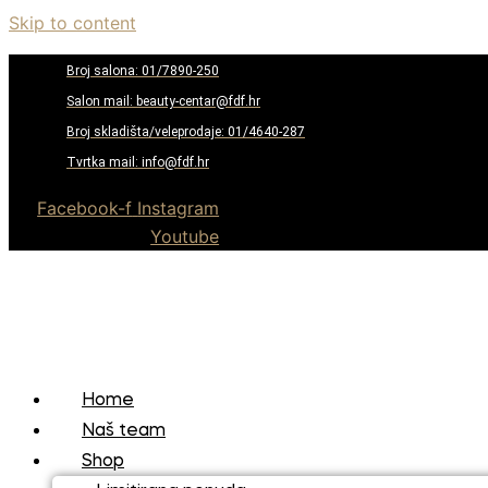
Skip to content
Broj salona: 01/7890-250
Salon mail: beauty-centar@fdf.hr
Broj skladišta/veleprodaje: 01/4640-287
Tvrtka mail: info@fdf.hr
Facebook-f
Instagram
Youtube
Home
Naš team
Shop