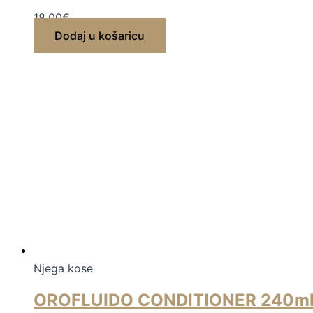
18,00
€
Dodaj u košaricu
Njega kose
OROFLUIDO CONDITIONER 240m