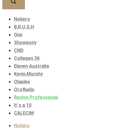
Noberu
B.R.U.S.H
Qiqi
Showpony
CND
Collagen 36
Eleven Australia
Kevin.Murphy
Olaplex
Orofluido
Revlon Professional
It`s a 10
CALECIM
Noberu