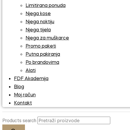
Limitirana ponuda
Njega kose
Njega noktiju
Njega tijela
Njega za muškarce
Promo paketi
Putna pakiranja
Po brandovima
Alati
FDF Akademija
Blog
Moj račun
Kontakt
Products search