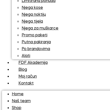
Limitirana ponuda
Njega kose
Njega noktiju
Njega tijela
Njega za muškarce
Promo paketi
Putna pakiranja
Po brandovima
Alati
FDF Akademija
Blog
Moj račun
Kontakt
Home
Naš team
Shop