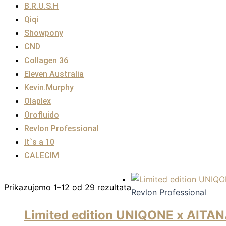
B.R.U.S.H
Qiqi
Showpony
CND
Collagen 36
Eleven Australia
Kevin.Murphy
Olaplex
Orofluido
Revlon Professional
It`s a 10
CALECIM
Prikazujemo 1–12 od 29 rezultata
Revlon Professional
Limited edition UNIQONE x AIT