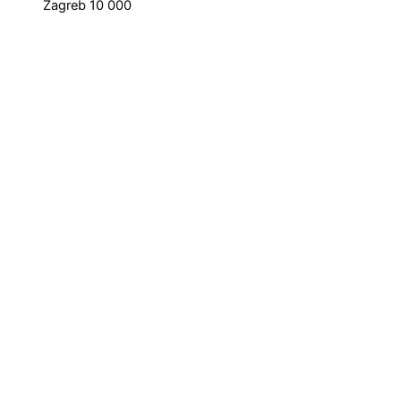
Zagreb 10 000
© All rights reserved
0
0
Your Cart
Your cart is empty
Return to Shop
Continue Shopping
Home
Naš team
Shop
Limitirana ponuda