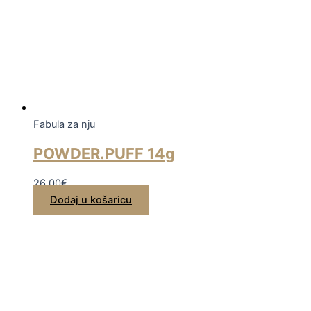
Fabula za nju
POWDER.PUFF 14g
26,00
€
Dodaj u košaricu