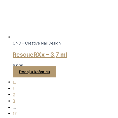
CND - Creative Nail Design
RescueRXx – 3,7 ml
5,00
€
Dodaj u košaricu
←
1
2
3
…
17