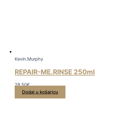
Kevin.Murphy
REPAIR-ME.RINSE 250ml
28,50
€
Dodaj u košaricu