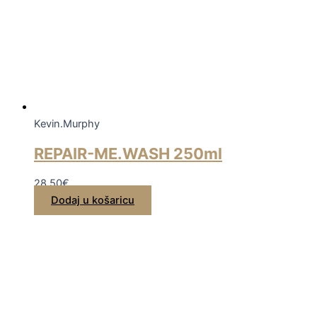
Kevin.Murphy
REPAIR-ME.WASH 250ml
28,50
€
Dodaj u košaricu