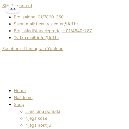
Skip to content
Sale!
Broj salona: 01/7890-250
Salon mail: beauty-centar@fdf.hr
Broj skladišta/veleprodaje: 01/4640-287
Tvrtka mail: info@fdf.hr
Facebook-f
Instagram
Youtube
Home
Naš team
Shop
Limitirana ponuda
Njega kose
Njega noktiju