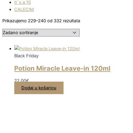
It`s a 10
CALECIM
Prikazujemo 229–240 od 332 rezultata
Black Friday
Potion Miracle Leave-in 120ml
22,00
€
Dodaj u košaricu