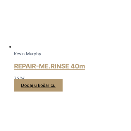
Kevin.Murphy
REPAIR-ME.RINSE 40m
7,20
€
Dodaj u košaricu