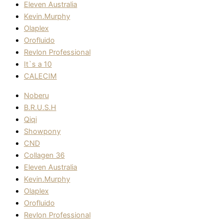
Eleven Australia
Kevin.Murphy
Olaplex
Orofluido
Revlon Professional
It`s a 10
CALECIM
Noberu
B.R.U.S.H
Qiqi
Showpony
CND
Collagen 36
Eleven Australia
Kevin.Murphy
Olaplex
Orofluido
Revlon Professional