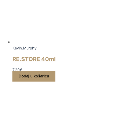
Kevin.Murphy
RE.STORE 40ml
7,20
€
Dodaj u košaricu