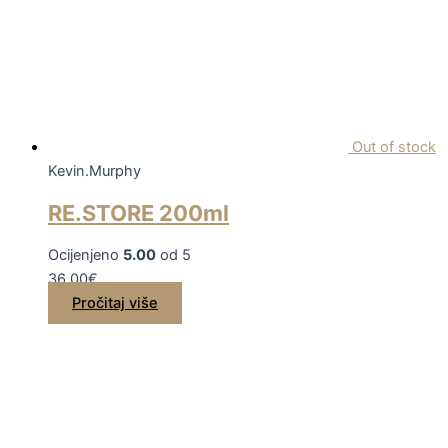
Out of stock
Kevin.Murphy
RE.STORE 200ml
Ocijenjeno
5.00
od 5
36,00
€
Pročitaj više