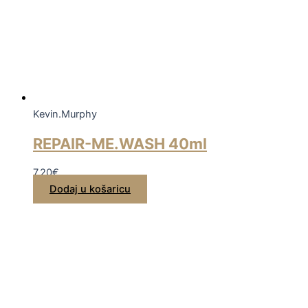
Kevin.Murphy
REPAIR-ME.WASH 40ml
7,20
€
Dodaj u košaricu