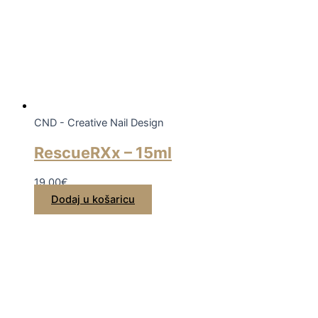
CND - Creative Nail Design
RescueRXx – 15ml
19,00
€
Dodaj u košaricu