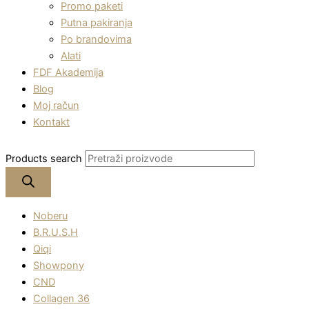
Promo paketi
Putna pakiranja
Po brandovima
Alati
FDF Akademija
Blog
Moj račun
Kontakt
Products search
Noberu
B.R.U.S.H
Qiqi
Showpony
CND
Collagen 36