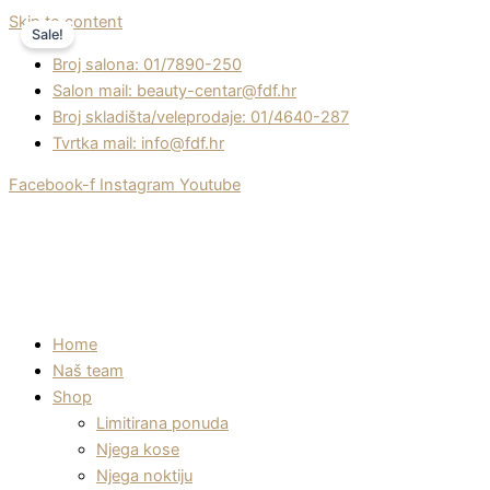
Skip to content
Sale!
Broj salona: 01/7890-250
Salon mail: beauty-centar@fdf.hr
Broj skladišta/veleprodaje: 01/4640-287
Tvrtka mail: info@fdf.hr
Facebook-f
Instagram
Youtube
Home
Naš team
Shop
Limitirana ponuda
Njega kose
Njega noktiju