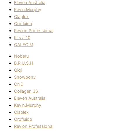
Eleven Australia
Kevin.Murphy
Olaplex
Orofluido
Revlon Professional
It`s a 10
CALECIM
Noberu
B.R.U.S.H
Qiqi
Showpony
CND
Collagen 36
Eleven Australia
Kevin.Murphy
Olaplex
Orofluido
Revlon Professional