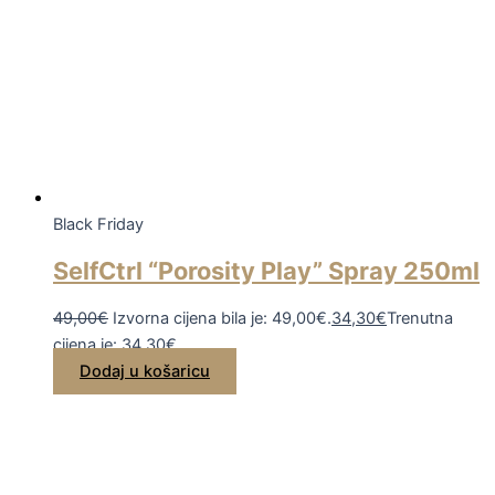
Black Friday
SelfCtrl “Porosity Play” Spray 250ml
49,00
€
Izvorna cijena bila je: 49,00€.
34,30
€
Trenutna
cijena je: 34,30€.
Dodaj u košaricu