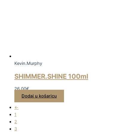
Kevin.Murphy
SHIMMER.SHINE 100ml
26,00
€
Dodaj u košaricu
←
1
2
3