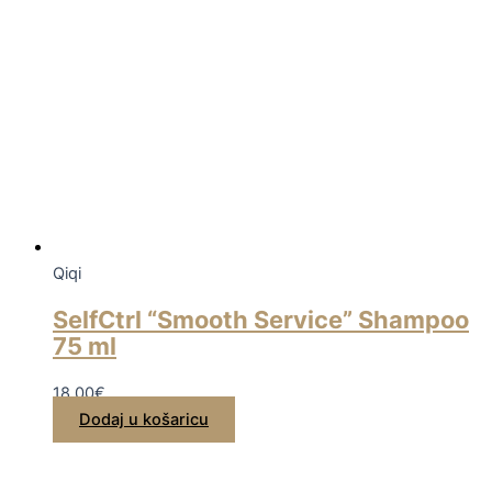
Qiqi
SelfCtrl “Smooth Service” Shampoo
75 ml
18,00
€
Dodaj u košaricu