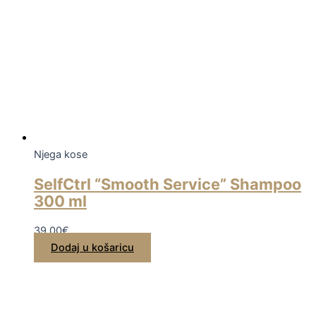
Njega kose
SelfCtrl “Smooth Service” Shampoo
300 ml
39,00
€
Dodaj u košaricu