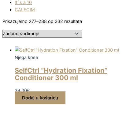
It`s a 10
CALECIM
Prikazujemo 277–288 od 332 rezultata
Njega kose
SelfCtrl “Hydration Fixation”
Conditioner 300 ml
39,00
€
Dodaj u košaricu