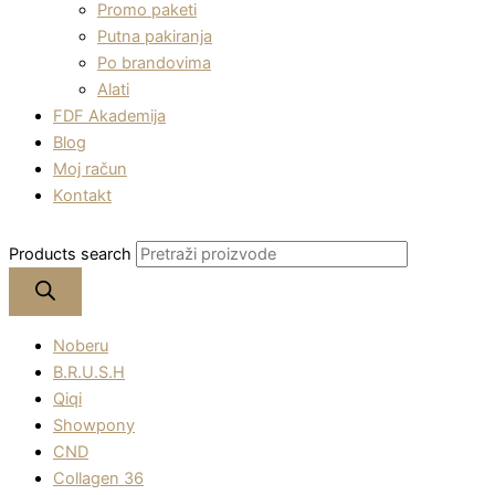
Promo paketi
Putna pakiranja
Po brandovima
Alati
FDF Akademija
Blog
Moj račun
Kontakt
Products search
Noberu
B.R.U.S.H
Qiqi
Showpony
CND
Collagen 36