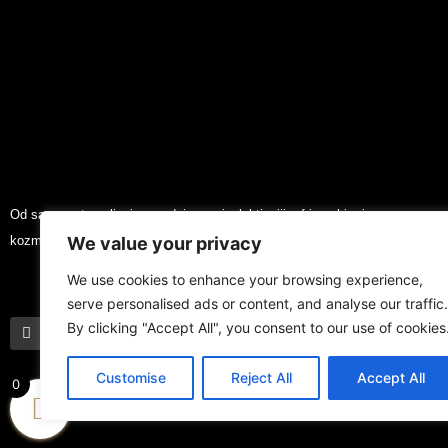
Od samog utemeljenja surađuje s najselektivnijim frizerskim i
We value your privacy
kozmetičkim salonima hrvatskog tržišta.
We use cookies to enhance your browsing experience,
F
Y
I
serve personalised ads or content, and analyse our traffic.
a
o
n
By clicking "Accept All", you consent to our use of cookies
c
u
s
e
t
t
b
u
a
o
b
Customise
g
Reject All
Accept All
0
o
e
r
k
a
-
m
f