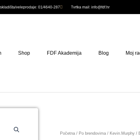
 skladišta/veleprodaje: 01/4640-287
Tvrtka mail: info@fdf.hr
m
Shop
FDF Akademija
Blog
Moj r
Početna
/
Po brendovima
/
Kevin.Murphy
/ 