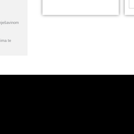
 mješavinom
lima te