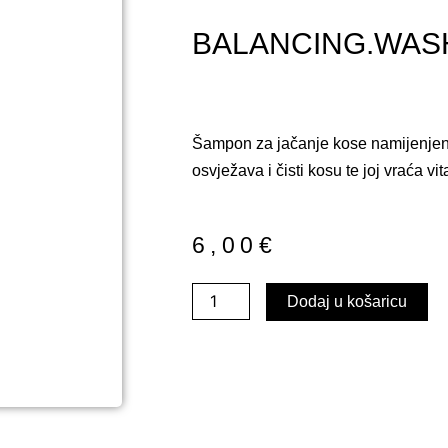
BALANCING.WASH
Šampon za jačanje kose namijenjen
osvježava i čisti kosu te joj vraća vit
6,00
€
BALANCING.WASH
Dodaj u košaricu
40ml
količina