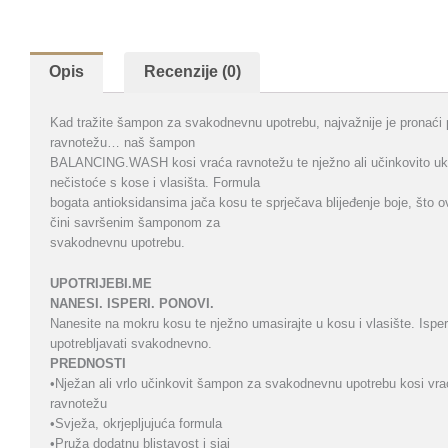
Opis
Recenzije (0)
Kad tražite šampon za svakodnevnu upotrebu, najvažnije je pronaći 
ravnotežu… naš šampon
BALANCING.WASH kosi vraća ravnotežu te nježno ali učinkovito uk
nečistoće s kose i vlasišta. Formula
bogata antioksidansima jača kosu te sprječava blijeđenje boje, što o
čini savršenim šamponom za
svakodnevnu upotrebu.
UPOTRIJEBI.ME
NANESI. ISPERI. PONOVI.
Nanesite na mokru kosu te nježno umasirajte u kosu i vlasište. Ispe
upotrebljavati svakodnevno.
PREDNOSTI
•Nježan ali vrlo učinkovit šampon za svakodnevnu upotrebu kosi vra
ravnotežu
•Svježa, okrjepljujuća formula
•Pruža dodatnu blistavost i sjaj