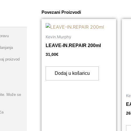
Povezani Proizvodi
pravu
Kevin.Murphy
LEAVE-IN.REPAIR 200ml
lanjanja
31,00
€
vaj proizvod
Dodaj u košaricu
rite. Može se
Ke
E
ća
26