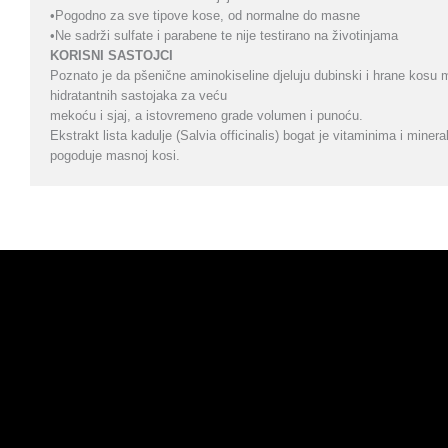
•Pogodno za sve tipove kose, od normalne do masne
•Ne sadrži sulfate i parabene te nije testirano na životinjama
KORISNI SASTOJCI
Poznato je da pšenične aminokiseline djeluju dubinski i hrane kosu
hidratantnih sastojaka za veću
mekoću i sjaj, a istovremeno grade volumen i punoću.
Ekstrakt lista kadulje (Salvia officinalis) bogat je vitaminima i minera
pogoduje masnoj kosi.