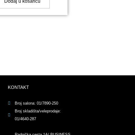
Dodaj u košaricu
KONTAKT
Broj salona: 01/7890-250
Broj skladišta/veleprodaje:
01/4640-287
Radnička cesta 1A/ BUSINESS