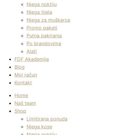
Njega noktiju
Njega tijela
Njega za muškarce
Promo paketi
Putna pakiranja
Po brandovima
Alati
FDF Akademija
Blog
Moj račun
Kontakt
Home
Naš team
Shop
Limitirana ponuda
Njega kose
Njega noktiju