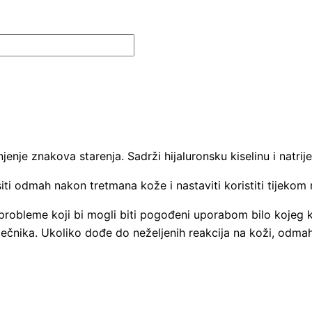
enje znakova starenja. Sadrži hijaluronsku kiselinu i natrije
i odmah nakon tretmana kože i nastaviti koristiti tijekom
 probleme koji bi mogli biti pogođeni uporabom bilo kojeg k
g liječnika. Ukoliko dođe do neželjenih reakcija na koži, odm