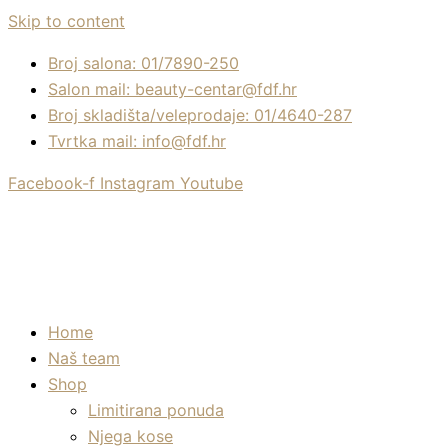
Skip to content
Broj salona: 01/7890-250
Salon mail: beauty-centar@fdf.hr
Broj skladišta/veleprodaje: 01/4640-287
Tvrtka mail: info@fdf.hr
Facebook-f
Instagram
Youtube
Home
Naš team
Shop
Limitirana ponuda
Njega kose