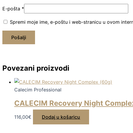
E-pošta
*
Spremi moje ime, e-poštu i web-stranicu u ovom inter
Povezani proizvodi
Calecim Professional
CALECIM Recovery Night Comple
116,00
€
Dodaj u košaricu