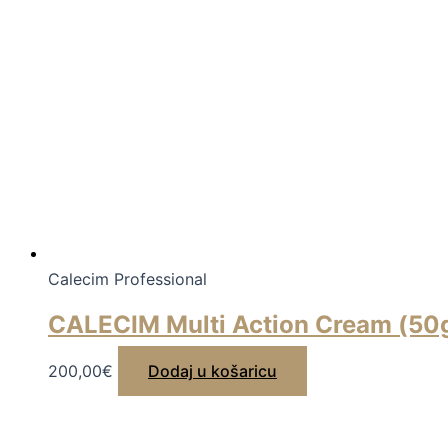
Calecim Professional
CALECIM Multi Action Cream (50
200,00
€
Dodaj u košaricu