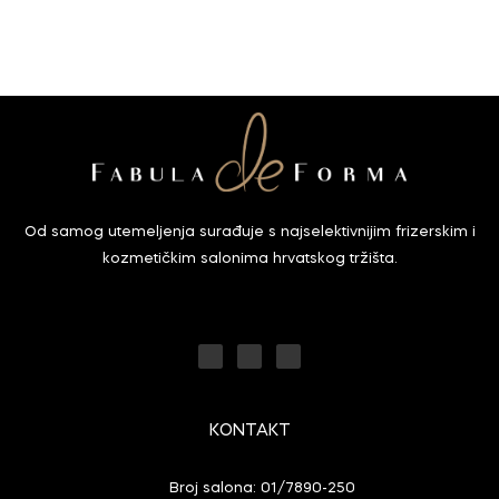
Od samog utemeljenja surađuje s najselektivnijim frizerskim i
kozmetičkim salonima hrvatskog tržišta.
F
Y
I
a
o
n
c
u
s
e
t
t
b
u
a
o
b
g
o
e
r
k
a
-
m
f
KONTAKT
Broj salona: 01/7890-250