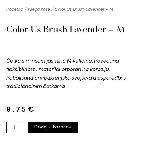
Skip
Početna
/
Njega kose
/ Color Us Brush Lavender – M
to
content
Color Us Brush Lavender – M
Četka s mirisom jasmina M veličine. Povećana
fleksibilnost i materijal otporan na koroziju.
Poboljšana antibakterijska svojstva u usporedbi s
tradicionalnim četkama.
8,75
€
Color
Dodaj u košaricu
Us
Brush