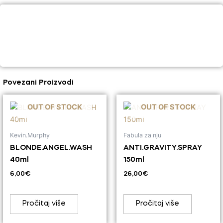
Lavender
-
M
količina
Povezani Proizvodi
OUT OF STOCK
OUT OF STOCK
Kevin.Murphy
Fabula za nju
BLONDE.ANGEL.WASH
ANTI.GRAVITY.SPRAY
40ml
150ml
6,00
€
26,00
€
Pročitaj više
Pročitaj više