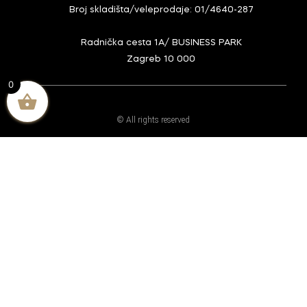
Broj skladišta/veleprodaje: 01/4640-287
Radnička cesta 1A/ BUSINESS PARK
Zagreb 10 000
0
© All rights reserved
Home
Naš team
Shop
Limitirana ponuda
Njega kose