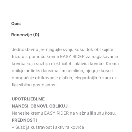
Opis
Recenzije (0)
Jednostavno je- njegujte svoju kosu dok oblikujete
frizuru s pomoću kreme EASY.RIDER za naglašavanje
kovrča koja suzbija elektricitet i aktivira kovrče. Krema
obiluje antioksidansima i mineralima, njeguje kosu i
omogućuje oblikovanje glatkih, elegantnijih frizura uz
fleksibilnu postojanost.
UPOTRIJEBI.ME
NANESI. OBNOVI. OBLIKUJ.
Nanesite kremu EASY.RIDER na vlažnu ili suhu kosu.
PREDNOSTI
• Suzbija kuštravost i aktivira kovrče