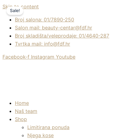
Skip to content
Sale!
Broj salona: 01/7890-250
Salon mail: beauty-centar@fdf.hr
Broj skladišta/veleprodaje: 01/4640-287
Tvrtka mail: info@fdf.hr
Facebook-f
Instagram
Youtube
Home
Naš team
Shop
Limitirana ponuda
Njega kose