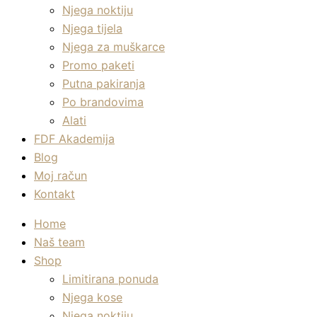
Njega noktiju
Njega tijela
Njega za muškarce
Promo paketi
Putna pakiranja
Po brandovima
Alati
FDF Akademija
Blog
Moj račun
Kontakt
Home
Naš team
Shop
Limitirana ponuda
Njega kose
Njega noktiju