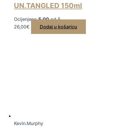
UN.TANGLED 150ml
Ocijenjeno
5.00
od 5
26,00
€
Dodaj u košaricu
Kevin.Murphy