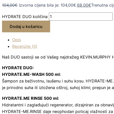
104,00
€
Izvorna cijena bila je: 104,00€.
68,00
€
Trenutna cij
HYDRATE DUO količina
Dodaj u košaricu
Opis
Recenzije (0)
Naš DUO sastoji se od Vašeg najdražeg KEVIN.MURPHY H
HYDRATE DUO:
HYDRATE.ME-WASH 500 ml:
Šampon za beživotnu, isušenu i suhu kosu. HYDRATE-ME.WA
je prirodno suha ili izložena oštroj, suhoj klimi; prepun 
HYDRATE.ME RINSE 500 ml:
Hidratantni i zaglađujući regenerator, dizajniran za obnavl
HYDRATE-ME.RINSE daje neophodan poticaj vlažnosti za nj