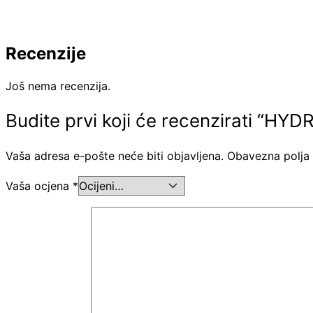
Recenzije
Još nema recenzija.
Budite prvi koji će recenzirati “H
Vaša adresa e-pošte neće biti objavljena.
Obavezna polja
Vaša ocjena
*