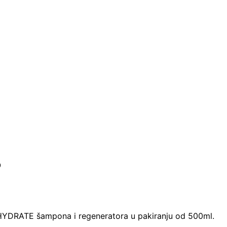
O
YDRATE šampona i regeneratora u pakiranju od 500ml.