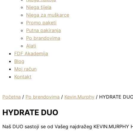
Njega tijela
Njega za muškarce
Promo paketi
Putna pakiranja
Po brandovima
Alati
FDF Akademija
Blog
Moj račun
Kontakt
Početna
/
Po brendovima
/
Kevin.Murphy
/ HYDRATE DU
HYDRATE DUO
Naš DUO sastoji se od Vašeg najdražeg KEVIN.MURPHY H