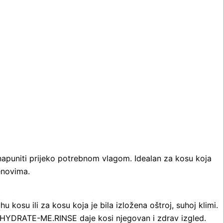
apuniti prijeko potrebnom vlagom. Idealan za kosu koja
menovima.
 kosu ili za kosu koja je bila izložena oštroj, suhoj klimi.
, HYDRATE-ME.RINSE daje kosi njegovan i zdrav izgled.