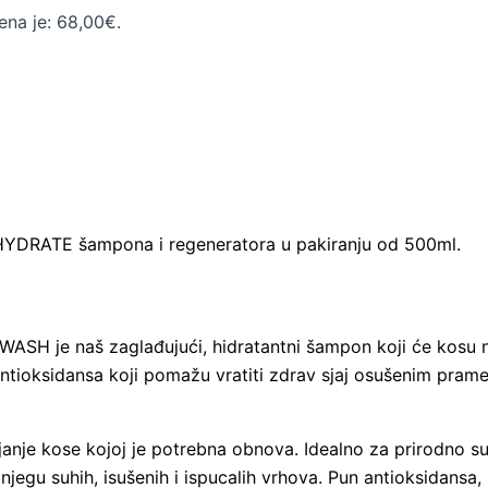
ena je: 68,00€.
YDRATE šampona i regeneratora u pakiranju od 500ml.
SH je naš zaglađujući, hidratantni šampon koji će kosu n
je antioksidansa koji pomažu vratiti zdrav sjaj osušenim pra
janje kose kojoj je potrebna obnova. Idealno za prirodno suhu
egu suhih, isušenih i ispucalih vrhova. Pun antioksidansa