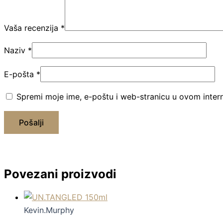
Vaša recenzija
*
Naziv
*
E-pošta
*
Spremi moje ime, e-poštu i web-stranicu u ovom inter
Povezani proizvodi
Kevin.Murphy