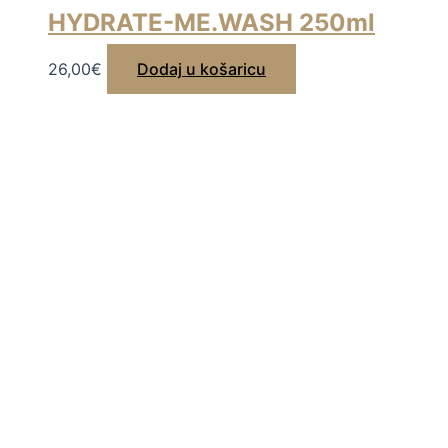
HYDRATE-ME.WASH 250ml
26,00
€
Dodaj u košaricu