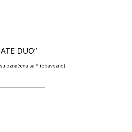
YDRATE DUO”
 su označena sa
* (obavezno)