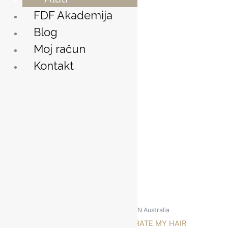
WANT
FDF Akademija
BODY
Blog
TEXTURE
SPRAY
Moj račun
200ml
Kontakt
količina
Povezani proizvodi
ELEVEN Australia
SMOOTH ME NOW ANTI-
FRIZZ CONDITIONER 300ml
17,50
€
Dodaj u košaricu
ELEVEN Australia
HYDRATE MY HAIR