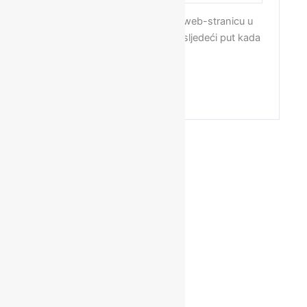
Spremi moje ime, e-poštu i web-stranicu u
ovom internet pregledniku za sljedeći put kada
budem komentirao.