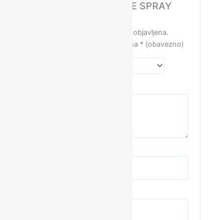
WANT BODY TEXTURE SPRAY
200ml”
Vaša adresa e-pošte neće biti objavljena.
Obavezna polja su označena sa
* (obavezno)
Vaša ocjena
*
Vaša recenzija
*
Naziv
*
E-pošta
*