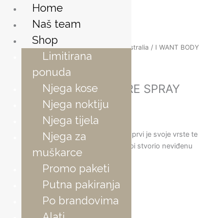
Skip
Home
to
Naš team
content
Shop
Početna
/
Po brendovima
/
ELEVEN Australia
/ I WANT BODY
Limitirana
TEXTURE SPRAY 200ml
ponuda
Njega kose
I WANT BODY TEXTURE SPRAY
Njega noktiju
200ml
Njega tijela
Njega za
I WANT BODY SPREJ ZA TEKSTURU prvi je svoje vrste te
povezuje puder i tekuće sastojke da bi stvorio neviđenu
muškarce
teksturu.
Promo paketi
Putna pakiranja
19,00
€
Po brandovima
Alati
I
Dodaj u košaricu