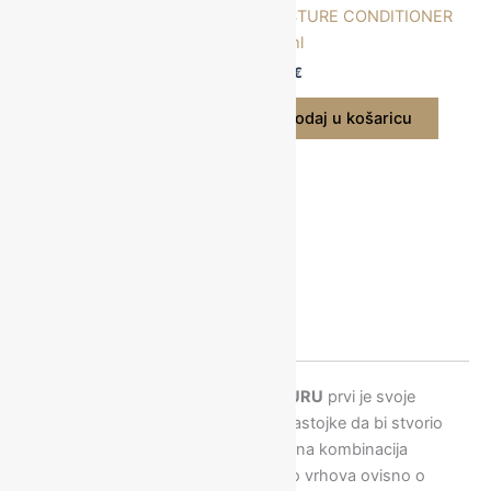
MOISTURE CONDITIONER
300ml
17,50
€
Dodaj u košaricu
Opis
Recenzije (0)
I WANT BODY SPREJ ZA TEKSTURU
prvi je svoje
vrste te povezuje puder i tekuće sastojke da bi stvorio
neviđenu teksturu. Ta se jedinstvena kombinacija
može upotrebljavati od korijena do vrhova ovisno o