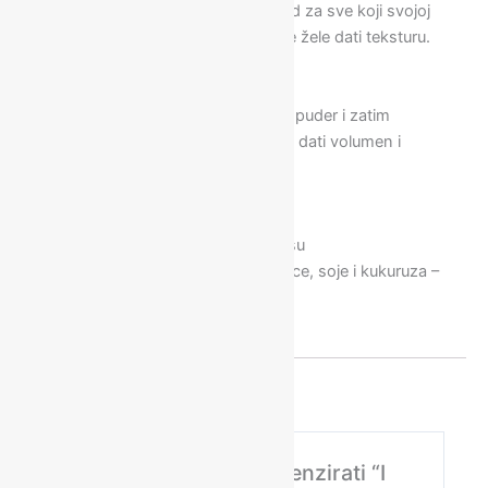
željenom učinku. Savršen proizvod za sve koji svojoj
tankoj kosi ili kosi srednje gustoće žele dati teksturu.
UPUTE:
Dobro protresite da biste aktivirali puder i zatim
raspršite na područja kojima želite dati volumen i
teksturu.
ZNAČAJKE i KORISTI
Hidrolizirani keratin – Obnavlja kosu
Hidrolizirane bjelančevine iz pšenice, soje i kukuruza –
Jačaju kosu
Bentonit – Stvara suhu teksturu
Još nema recenzija.
Budite prvi koji će recenzirati “I