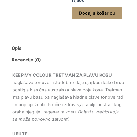
17,50
€
Dodaj u košaricu
Opis
Recenzije (0)
KEEP MY COLOUR TRETMAN ZA PLAVU KOSU
naglašava tonove i istodobno daje sjaj kosi kako bi se
postigla klasična australska plava boja kose. Tretman
ima plavu bazu pa naglašava hladne plave tonove radi
smanjenja žutila. Potiče i zdrav sjaj, a ulje australskog
oraha njeguje i regenerira kosu.
Dolazi u vrećici koja
se može ponovno zatvoriti.
UPUTE: