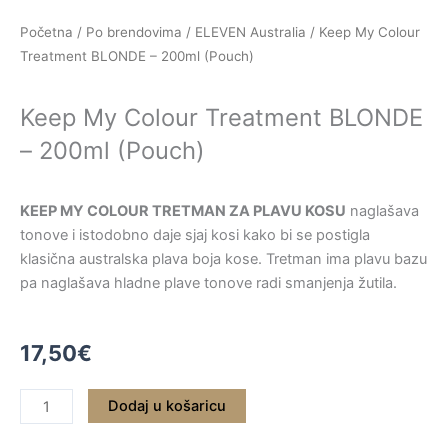
Skip
Početna
/
Po brendovima
/
ELEVEN Australia
/ Keep My Colour
to
Treatment BLONDE – 200ml (Pouch)
content
Keep My Colour Treatment BLONDE
– 200ml (Pouch)
KEEP MY COLOUR TRETMAN ZA PLAVU KOSU
naglašava
tonove i istodobno daje sjaj kosi kako bi se postigla
klasična australska plava boja kose. Tretman ima plavu bazu
pa naglašava hladne plave tonove radi smanjenja žutila.
17,50
€
Keep
Dodaj u košaricu
My