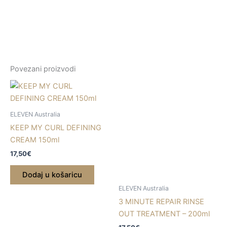
Colour
Treatment
BLONDE
-
200ml
(Pouch)
Povezani proizvodi
količina
ELEVEN Australia
KEEP MY CURL DEFINING
CREAM 150ml
17,50
€
Dodaj u košaricu
ELEVEN Australia
3 MINUTE REPAIR RINSE
OUT TREATMENT – 200ml