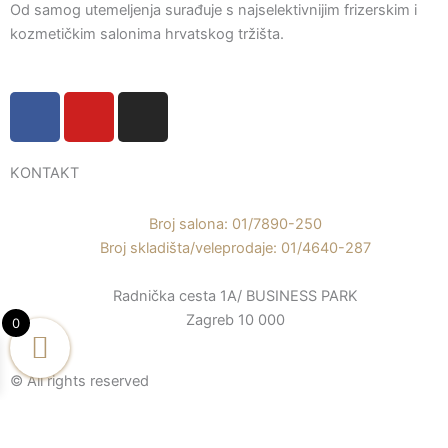
Od samog utemeljenja surađuje s najselektivnijim frizerskim i
kozmetičkim salonima hrvatskog tržišta.
F
Y
I
a
o
n
c
u
s
e
t
t
KONTAKT
b
u
a
o
b
g
Broj salona: 01/7890-250
o
e
r
Broj skladišta/veleprodaje: 01/4640-287
k
a
Radnička cesta 1A/ BUSINESS PARK
-
m
Zagreb 10 000
f
0
© All rights reserved