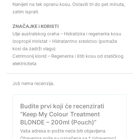
Nanijeti na tek opranu kosu. Ostaviti tri do pet minuta,
zatim isprati.
ZNAČAJKE i KORISTI
Ulje australskog oraha – Hidratizira i regenerira kosu
Izopropil miristat – Hidratantno sredstvo (pomaže
kosi da zadrži vlagu)
Cetrimonij klorid – Regenerira i štiti kosu od statičkog
elektriciteta
Još nema recenzija.
Budite prvi koji će recenzirati
“Keep My Colour Treatment
BLONDE – 200ml (Pouch)”
Vaša adresa e-pošte neće biti objavljena.
Obavezna polja su označena sa
* (obavezno)