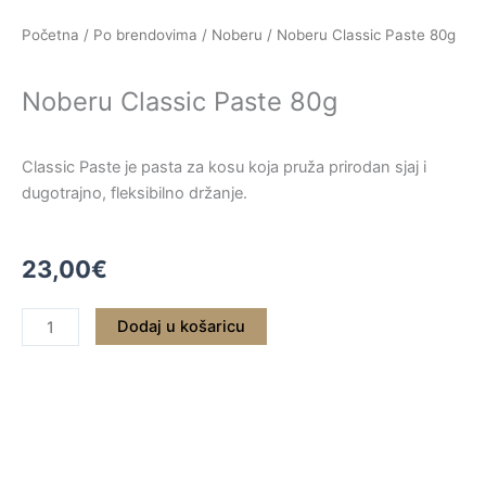
Skip
Početna
/
Po brendovima
/
Noberu
/ Noberu Classic Paste 80g
to
content
Noberu Classic Paste 80g
Classic Paste je pasta za kosu koja pruža prirodan sjaj i
dugotrajno, fleksibilno držanje.
23,00
€
Noberu
Dodaj u košaricu
Classic
Paste
80g
količina