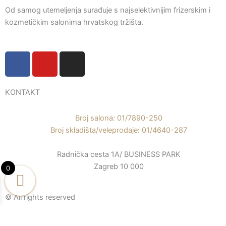
Od samog utemeljenja surađuje s najselektivnijim frizerskim i
kozmetičkim salonima hrvatskog tržišta.
F
Y
I
a
o
n
c
u
s
e
t
t
KONTAKT
b
u
a
o
b
g
Broj salona: 01/7890-250
o
e
r
Broj skladišta/veleprodaje: 01/4640-287
k
a
Radnička cesta 1A/ BUSINESS PARK
-
m
Zagreb 10 000
f
0
© All rights reserved