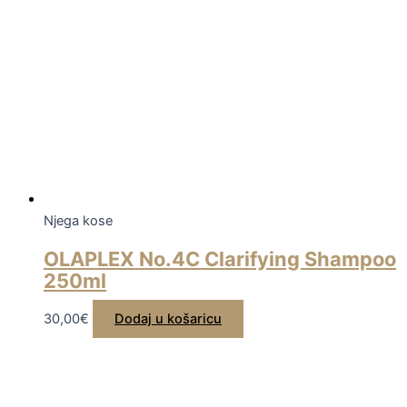
Njega kose
OLAPLEX No.4C Clarifying Shampoo
250ml
30,00
€
Dodaj u košaricu