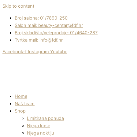
Skip to content
Broj salona: 01/7890-250
Salon mail: beauty-centar@fdf.hr
Broj skladišta/veleprodaje: 01/4640-287
Tvrtka mail: info@fdf.hr
Facebook-f
Instagram
Youtube
Home
Naš team
Shop
Limitirana ponuda
Njega kose
Njega noktiju