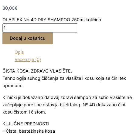
30,00
€
OLAPLEX No.4D DRY SHAMPOO 250ml količina
Dodaj u košaricu
Opis
Recenzije (0)
ČISTA KOSA. ZDRAVO VLASIŠTE.
Tehnologija suhog čišćenja za vlasište i kosu koja se čini tek
opranom.
Klinički je dokazano da ovaj zdravi šampon za suho vlasište ne
začepljuje pore i ne ostavlja bijeli talog. Nº.4D dokazano čini
kosu čistom i čistom.
KLJUČNE PREDNOSTI
– Čista, bestežinska kosa