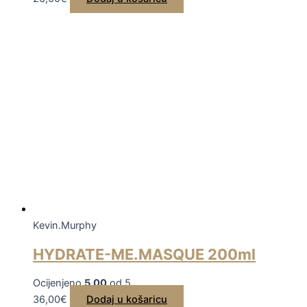
Kevin.Murphy
HYDRATE-ME.MASQUE 200ml
Ocijenjeno
5.00
od 5
36,00
€
Dodaj u košaricu