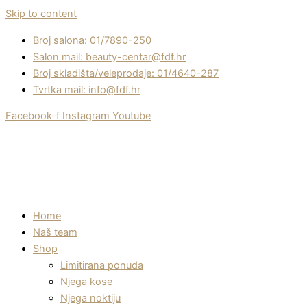
Skip to content
Broj salona: 01/7890-250
Salon mail: beauty-centar@fdf.hr
Broj skladišta/veleprodaje: 01/4640-287
Tvrtka mail: info@fdf.hr
Facebook-f
Instagram
Youtube
Home
Naš team
Shop
Limitirana ponuda
Njega kose
Njega noktiju