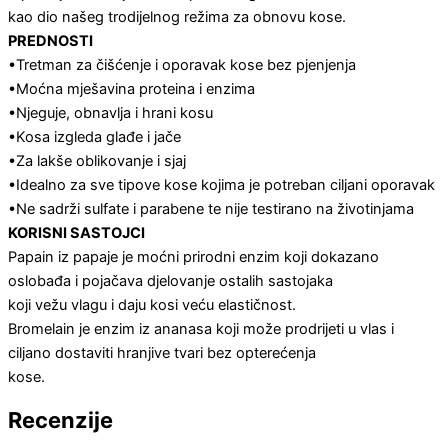
kao dio našeg trodijelnog režima za obnovu kose.
PREDNOSTI
•Tretman za čišćenje i oporavak kose bez pjenjenja
•Moćna mješavina proteina i enzima
•Njeguje, obnavlja i hrani kosu
•Kosa izgleda glađe i jače
•Za lakše oblikovanje i sjaj
•Idealno za sve tipove kose kojima je potreban ciljani oporavak
•Ne sadrži sulfate i parabene te nije testirano na životinjama
KORISNI SASTOJCI
Papain iz papaje je moćni prirodni enzim koji dokazano
oslobađa i pojačava djelovanje ostalih sastojaka
koji vežu vlagu i daju kosi veću elastičnost.
Bromelain je enzim iz ananasa koji može prodrijeti u vlas i
ciljano dostaviti hranjive tvari bez opterećenja
kose.
Recenzije