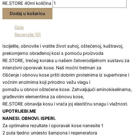
RE.STORE 40ml količina
Dodaj u košaricu
Opis
Recenzije (0)
Iscijelite, obnovite i vratite život suhoj, oštećenoj, kuštravoj,
prekomjerno obrađenoj kosi s pomoću proizvoda
RE.STORE, trećeg koraka u našem četverodijelnom sustavu za
intenzivni oporavak kose. Naš moćni tretman za
čišćenje i obnovu kose pršti dobrim proteinima iz superhrane i
voćnim enzimima koji prirodno vežu vlagu i
pomažu u obnovi oštećene kose. Zahvaljujući aminokiselinama,
građevnim elementima za obnovu kose,
RE.STORE obnavlja kosu i vraća joj elastičnu snagu i vlažnost.
UPOTRIJEBI.ME
NANESI. OBNOVI. ISPERI.
Za optimalne rezultate i oporavak kose nanesite 1
2 puta tjedno umjesto šampona i regeneratora