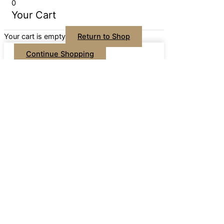
0
Your Cart
Your cart is empty
Return to Shop
Continue Shopping
Home
Naš team
Shop
Limitirana ponuda
Njega kose
Njega noktiju
Njega tijela
Njega za muškarce
Promo paketi
Putna pakiranja
Po brandovima