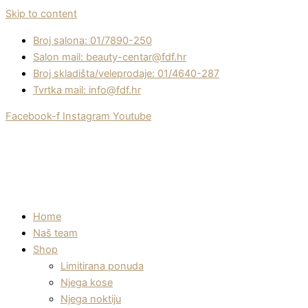
Skip to content
Broj salona: 01/7890-250
Salon mail: beauty-centar@fdf.hr
Broj skladišta/veleprodaje: 01/4640-287
Tvrtka mail: info@fdf.hr
Facebook-f
Instagram
Youtube
Home
Naš team
Shop
Limitirana ponuda
Njega kose
Njega noktiju