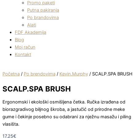
Promo paketi
Putna pakiranja
Po brandovima
Alati
FDF Akademija
Blog
Moj račun
Kontakt
Početna
/
Po brendovima
/
Kevin.Murphy
/ SCALP.SPA BRUSH
SCALP.SPA BRUSH
Ergonomski i ekološki osmišljena četka. Ručka izrađena od
biorazgradivog biljnog škroba, a jastučić od prirodne meke
gume i čekinje posebno su odabrani za nježnu masažu i piling
vlasišta.
17,25
€