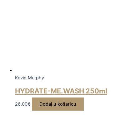
Kevin.Murphy
HYDRATE-ME.WASH 250ml
26,00
€
Dodaj u košaricu