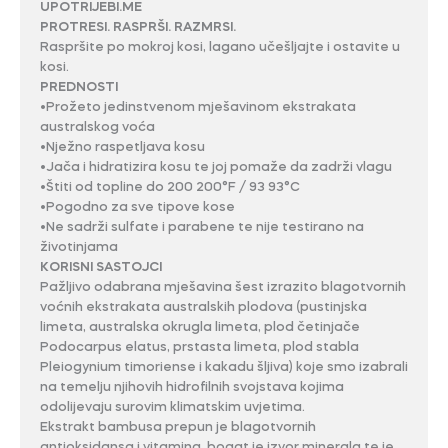
UPOTRIJEBI.ME
PROTRESI. RASPRŠI. RAZMRSI.
Raspršite po mokroj kosi, lagano učešljajte i ostavite u
kosi.
PREDNOSTI
•Prožeto jedinstvenom mješavinom ekstrakata
australskog voća
•Nježno raspetljava kosu
•Jača i hidratizira kosu te joj pomaže da zadrži vlagu
•Štiti od topline do 200 200°F / 93 93°C
•Pogodno za sve tipove kose
•Ne sadrži sulfate i parabene te nije testirano na
životinjama
KORISNI SASTOJCI
Pažljivo odabrana mješavina šest izrazito blagotvornih
voćnih ekstrakata australskih plodova (pustinjska
limeta, australska okrugla limeta, plod četinjače
Podocarpus elatus, prstasta limeta, plod stabla
Pleiogynium timoriense i kakadu šljiva) koje smo izabrali
na temelju njihovih hidrofilnih svojstava kojima
odolijevaju surovim klimatskim uvjetima.
Ekstrakt bambusa prepun je blagotvornih
antioksidansa i vitamina, bogat je izvor minerala te je