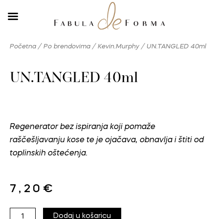
Skip
to
content
Početna
/
Po brendovima
/
Kevin.Murphy
/ UN.TANGLED 40ml
UN.TANGLED 40ml
Regenerator bez ispiranja koji pomaže
raščešljavanju kose te je ojačava, obnavlja i štiti od
toplinskih oštećenja.
7,20
€
UN.TANGLED
Dodaj u košaricu