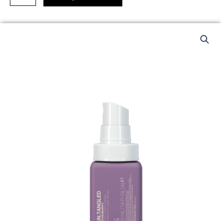
40ml
količina