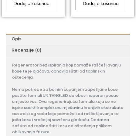
Dodaj u košaricu
Dodaj u košaricu
Opis
Recenzije (0)
Regenerator bez ispiranja koji pomaže raščešljavanju
kose te je ojačava, obnavlja i štiti od toplinskih
oštećenja.
Nema potrebe za bolnim čupanjem zapetljane kose
pustite formuli UN.TANGLED da obavi naporan posao
umjesto vas. Ova regenerirajuća formula koja se ne
ispire sadrži kompleksnu mješavinu hranjivih ekstrakata
australskog voća koja pomaže kod raščešljavanja te
jača kosu i vraća joj savršenu glatkoću. Dodatna
zaštita od topline štiti kosu od oštećenja prilikom
oblikovanja frizure.