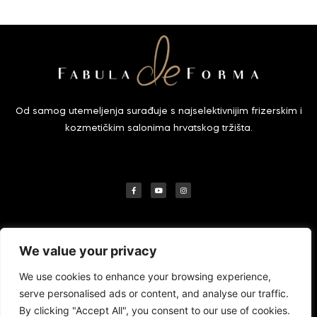
Od samog utemeljenja surađuje s najselektivnijim frizerskim i
kozmetičkim salonima hrvatskog tržišta.
F
Y
I
a
o
n
c
u
s
e
t
t
b
u
a
o
b
g
o
e
r
k
a
-
m
f
KONTAKT
We value your privacy
Broj salona: 01/7890-250
We use cookies to enhance your browsing experience,
Broj skladišta/veleprodaje: 01/4640-287
serve personalised ads or content, and analyse our traffic.
By clicking "Accept All", you consent to our use of cookies.