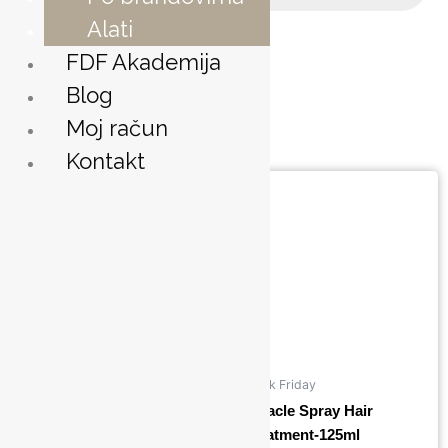
Alati
FDF Akademija
Prikazujemo 169–180 od 357 rezultata
Blog
Moj račun
Kontakt
Black Friday
Black Friday
Miracle Silk Leave-in 59.1
Miracle Spray Hair
ml
Treatment-125ml