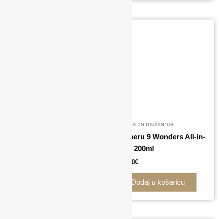
Njega za muškarce
Kevin.Murphy
Noberu 9 Wonders All-in-
NIGHT.SHIFT 100ml
one 200ml
39,00
€
23,00
€
Dodaj u košaricu
Dodaj u košaricu