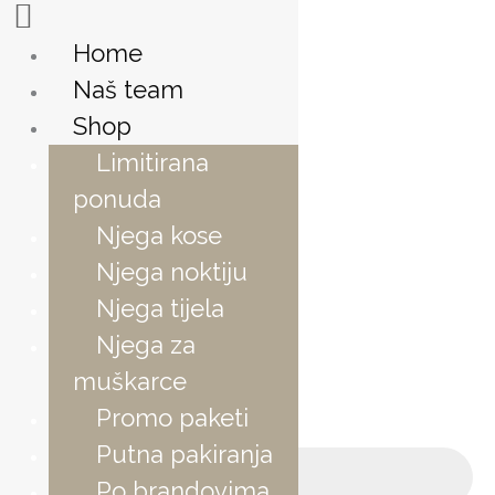
Skip
to
Home
content
Naš team
Shop
Limitirana
ponuda
Njega kose
Njega noktiju
Njega tijela
Njega za
muškarce
Promo paketi
Products
Putna pakiranja
search
Po brandovima