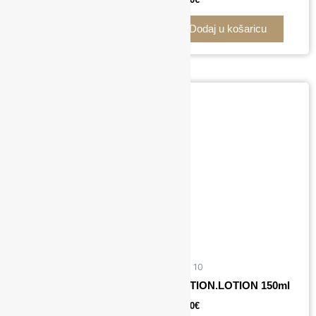
Dodaj u košaricu
Dodaj u košaricu
ELEVEN Australia
MOISTURE LOTION
It's a 10
HAND&BODY CREAM
50ml
MOTION.LOTION 150ml
5,60
€
26,00
€