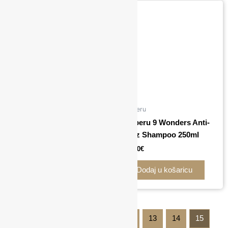
Noberu
Noberu
Noberu 9 Wonders Anti-
Noberu 9 Wonders Anti-
frizz Conditioner 250ml
frizz Shampoo 250ml
23,00
€
23,00
€
Dodaj u košaricu
Dodaj u košaricu
←
1
2
3
…
12
13
14
15