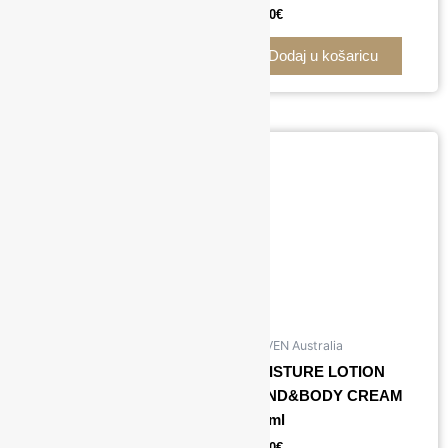
16,00
€
17,50
€
Dodaj u košaricu
Dodaj u košaricu
Black Friday
ELEVEN Australia
Miracle Super Hold
MOISTURE LOTION
Finishing Spray Plus
HAND&BODY CREAM
KERATIN 334ml
500ml
21,00
€
19,00
€