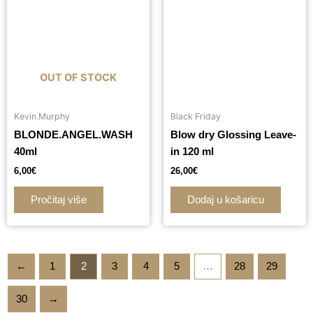
OUT OF STOCK
Kevin.Murphy
Black Friday
BLONDE.ANGEL.WASH
Blow dry Glossing Leave-
40ml
in 120 ml
6,00
€
26,00
€
Pročitaj više
Dodaj u košaricu
←
1
2
3
4
5
…
28
29
30
→