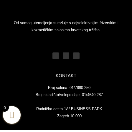
Od samog utemeljenja surađuje s najselektivnijim frizerskim i
kozmetičkim salonima hrvatskog tržišta.
F
Y
I
a
o
n
c
u
s
e
t
t
b
u
a
o
b
g
o
e
r
k
a
-
m
f
KONTAKT
Broj salona: 01/7890-250
Broj skladišta/veleprodaje: 01/4640-287
0
Radnička cesta 1A/ BUSINESS PARK
Zagreb 10 000