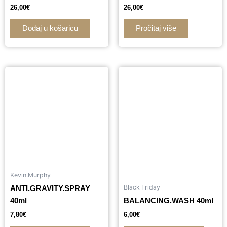
26,00
€
26,00
€
Dodaj u košaricu
Pročitaj više
Kevin.Murphy
Black Friday
ANTI.GRAVITY.SPRAY
40ml
BALANCING.WASH 40ml
7,80
€
6,00
€