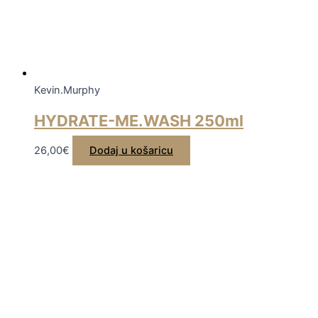
Kevin.Murphy
HYDRATE-ME.WASH 250ml
26,00
€
Dodaj u košaricu