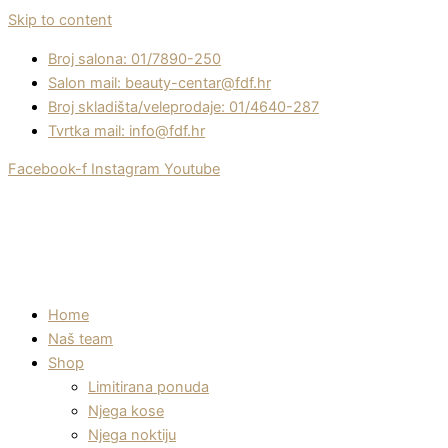
Skip to content
Broj salona: 01/7890-250
Salon mail: beauty-centar@fdf.hr
Broj skladišta/veleprodaje: 01/4640-287
Tvrtka mail: info@fdf.hr
Facebook-f
Instagram
Youtube
Home
Naš team
Shop
Limitirana ponuda
Njega kose
Njega noktiju