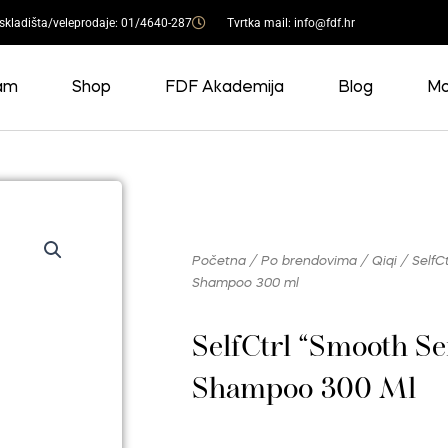
 skladišta/veleprodaje: 01/4640-287
Tvrtka mail: info@fdf.hr
am
Shop
FDF Akademija
Blog
Mo
Početna
/
Po brendovima
/
Qiqi
/ SelfC
Shampoo 300 ml
SelfCtrl “Smooth Se
Shampoo 300 Ml