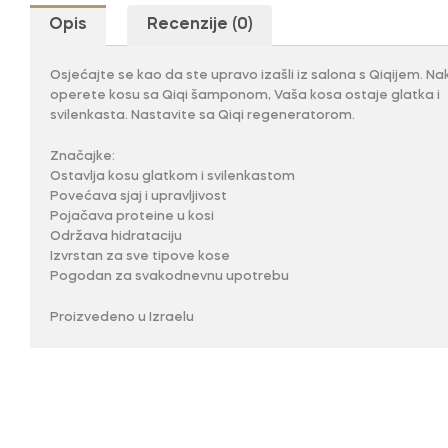
Opis
Recenzije (0)
Osjećajte se kao da ste upravo izašli iz salona s Qiqijem. Na
operete kosu sa Qiqi šamponom, Vaša kosa ostaje glatka i
svilenkasta. Nastavite sa Qiqi regeneratorom.
Značajke:
Ostavlja kosu glatkom i svilenkastom
Povećava sjaj i upravljivost
Pojačava proteine u kosi
Održava hidrataciju
Izvrstan za sve tipove kose
Pogodan za svakodnevnu upotrebu
Proizvedeno u Izraelu