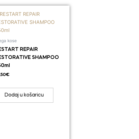
ega kose
ESTART REPAIR
ESTORATIVE SHAMPOO
50ml
,50
€
Dodaj u košaricu