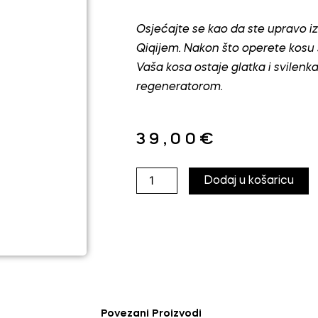
Osjećajte se kao da ste upravo iza
Qiqijem. Nakon što operete kosu
Vaša kosa ostaje glatka i svilenka
regeneratorom.
39,00
€
SelfCtrl
Dodaj u košaricu
"Smooth
Service"
Shampoo
300
ml
količina
Povezani Proizvodi