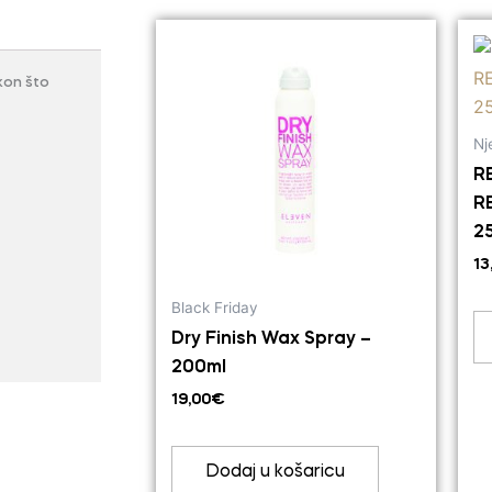
kon što
Nj
R
R
2
13
Black Friday
Dry Finish Wax Spray –
200ml
19,00
€
Dodaj u košaricu