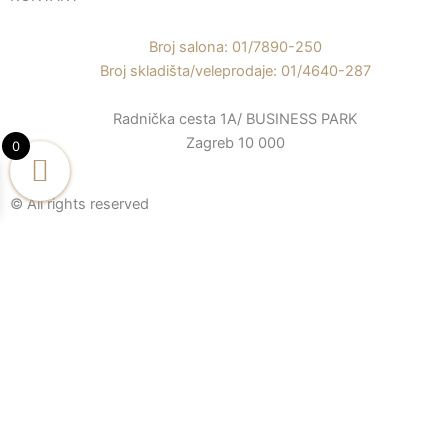
e
t
t
b
u
a
o
b
g
Broj salona: 01/7890-250
o
e
r
Broj skladišta/veleprodaje: 01/4640-287
k
a
Radnička cesta 1A/ BUSINESS PARK
-
m
Zagreb 10 000
f
0
© All rights reserved