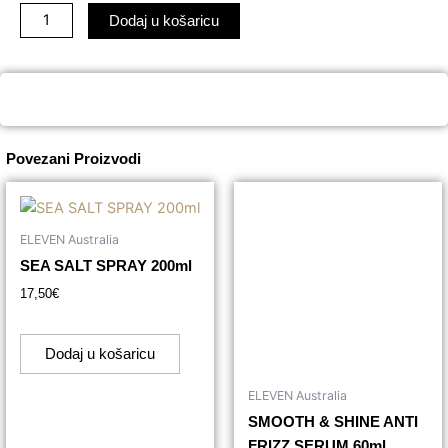
SMOOTH
Dodaj u košaricu
ME
NOW
FLYAWAY
HAIR
BALM
50g
Povezani Proizvodi
količina
ELEVEN Australia
SEA SALT SPRAY 200ml
17,50
€
Dodaj u košaricu
ELEVEN Australia
SMOOTH & SHINE ANTI
FRIZZ SERUM 60ml