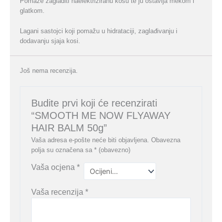
Pomaže zagladiti naelektriziranu kosu te ju ostavlja mekom i
glatkom.
Lagani sastojci koji pomažu u hidrataciji, zaglađivanju i
dodavanju sjaja kosi.
Još nema recenzija.
Budite prvi koji će recenzirati
“SMOOTH ME NOW FLYAWAY
HAIR BALM 50g”
Vaša adresa e-pošte neće biti objavljena.
Obavezna
polja su označena sa
* (obavezno)
Vaša ocjena
*
Vaša recenzija
*