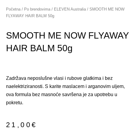
Skip
Početna
/
Po brendovima
/
ELEVEN Australia
/ SMOOTH ME NOW
to
FLYAWAY HAIR BALM 50g
content
SMOOTH ME NOW FLYAWAY
HAIR BALM 50g
Zadržava neposlušne vlasi i rubove glatkima i bez
naelektriziranosti. S karite maslacem
i arganovim uljem,
ova formula bez masnoće savršena je za upotrebu u
pokretu.
21,00
€