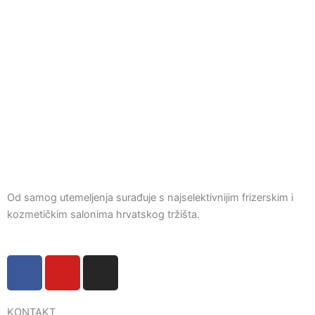
Od samog utemeljenja surađuje s najselektivnijim frizerskim i
kozmetičkim salonima hrvatskog tržišta.
F
Y
I
a
o
n
c
u
s
KONTAKT