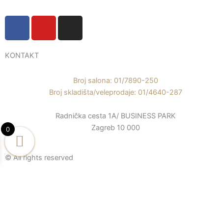
F
Y
I
a
o
n
c
u
s
e
t
t
KONTAKT
b
u
a
o
b
g
Broj salona: 01/7890-250
o
e
r
Broj skladišta/veleprodaje: 01/4640-287
k
a
Radnička cesta 1A/ BUSINESS PARK
-
m
Zagreb 10 000
f
0
© All rights reserved