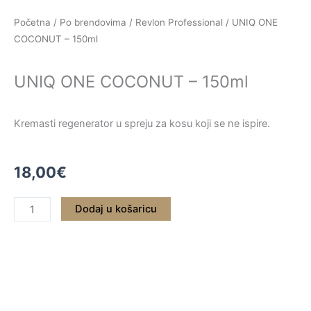
Skip
Početna
/
Po brendovima
/
Revlon Professional
/ UNIQ ONE
to
COCONUT – 150ml
content
UNIQ ONE COCONUT – 150ml
Kremasti regenerator u spreju za kosu koji se ne ispire.
18,00
€
UNIQ
Dodaj u košaricu
ONE
COCONUT
-
150ml
količina