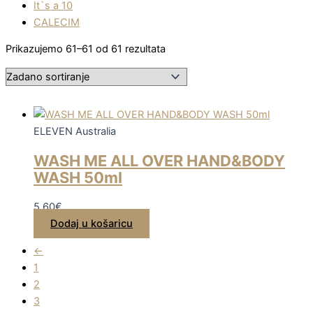
It`s a 10
CALECIM
Prikazujemo 61–61 od 61 rezultata
ELEVEN Australia
WASH ME ALL OVER HAND&BODY
WASH 50ml
5,60
€
Dodaj u košaricu
←
1
2
3