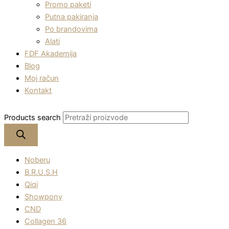
Promo paketi
Putna pakiranja
Po brandovima
Alati
FDF Akademija
Blog
Moj račun
Kontakt
Products search
Noberu
B.R.U.S.H
Qiqi
Showpony
CND
Collagen 36