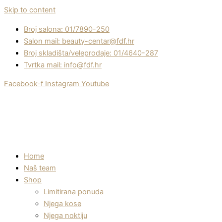
Skip to content
Broj salona: 01/7890-250
Salon mail: beauty-centar@fdf.hr
Broj skladišta/veleprodaje: 01/4640-287
Tvrtka mail: info@fdf.hr
Facebook-f
Instagram
Youtube
Home
Naš team
Shop
Limitirana ponuda
Njega kose
Njega noktiju