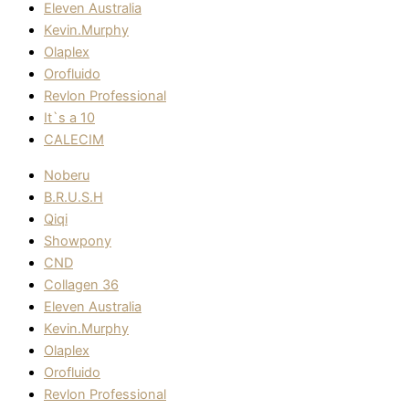
Eleven Australia
Kevin.Murphy
Olaplex
Orofluido
Revlon Professional
It`s a 10
CALECIM
Noberu
B.R.U.S.H
Qiqi
Showpony
CND
Collagen 36
Eleven Australia
Kevin.Murphy
Olaplex
Orofluido
Revlon Professional