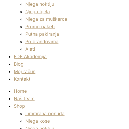
Njega noktiju
Njega tijela
Njega za muškarce
Promo paketi
Putna pakiranja
Po brandovima
Alati
FDF Akademija
Blog
Moj račun
Kontakt
Home
Naš team
Shop
Limitirana ponuda
Njega kose
Njega noktiju