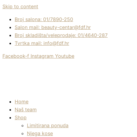
Skip to content
Broj salona: 01/7890-250
Salon mail: beauty-centar@fdf.hr
Broj skladišta/veleprodaje: 01/4640-287
Tvrtka mail: info@fdf.hr
Facebook-f
Instagram
Youtube
Home
Naš team
Shop
Limitirana ponuda
Njega kose