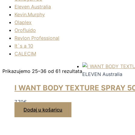
Eleven Australia
Kevin.Murphy
Olaplex
Orofluido
Revlon Professional
It`s a 10
CALECIM
Prikazujemo 25–36 od 61 rezultata
ELEVEN Australia
I WANT BODY TEXTURE SPRAY 5
7,70
€
Dodaj u košaricu