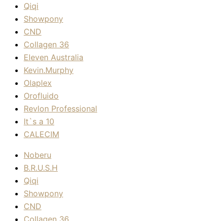
Qiqi
Showpony
CND
Collagen 36
Eleven Australia
Kevin.Murphy
Olaplex
Orofluido
Revlon Professional
It`s a 10
CALECIM
Noberu
B.R.U.S.H
Qiqi
Showpony
CND
Collagen 36