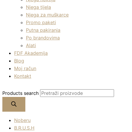
Njega tijela
Njega za muškarce
Promo paketi
Putna pakiranja
Po brandovima
Alati
FDF Akademija
Blog
Moj račun
Kontakt
Products search
Noberu
B.R.U.S.H