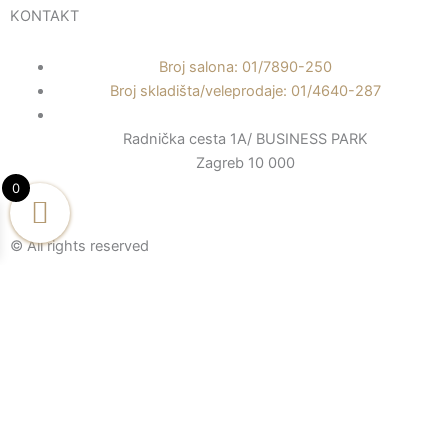
a
o
n
KONTAKT
c
u
s
Broj salona: 01/7890-250
e
t
t
Broj skladišta/veleprodaje: 01/4640-287
b
u
a
Radnička cesta 1A/ BUSINESS PARK
Zagreb 10 000
o
b
g
0
o
e
r
© All rights reserved
k
a
-
m
f