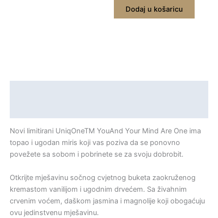
Dodaj u košaricu
Opis
Recenzije (0)
Novi limitirani UniqOneTM YouAnd Your Mind Are One ima
topao i ugodan miris koji vas poziva da se ponovno
povežete sa sobom i pobrinete se za svoju dobrobit.
Otkrijte mješavinu sočnog cvjetnog buketa zaokruženog
kremastom vanilijom i ugodnim drvećem. Sa živahnim
crvenim voćem, daškom jasmina i magnolije koji obogaćuju
ovu jedinstvenu mješavinu.