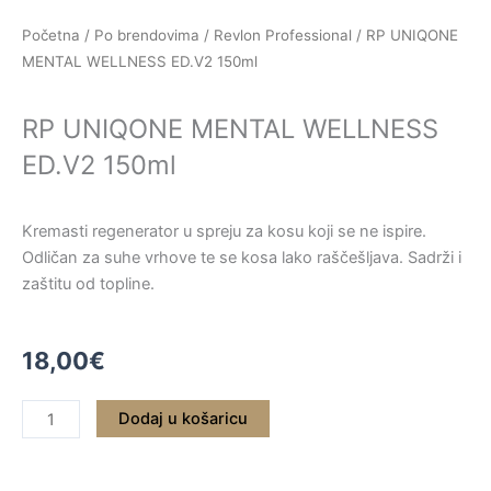
Skip
Početna
/
Po brendovima
/
Revlon Professional
/ RP UNIQONE
to
MENTAL WELLNESS ED.V2 150ml
content
RP UNIQONE MENTAL WELLNESS
ED.V2 150ml
Kremasti regenerator u spreju za kosu koji se ne ispire.
Odličan za suhe vrhove te se kosa lako raščešljava. Sadrži i
zaštitu od topline.
18,00
€
RP
Dodaj u košaricu
UNIQONE
MENTAL