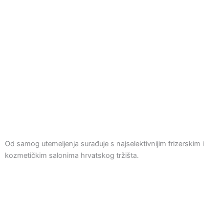
Od samog utemeljenja surađuje s najselektivnijim frizerskim i
kozmetičkim salonima hrvatskog tržišta.
F
Y
I