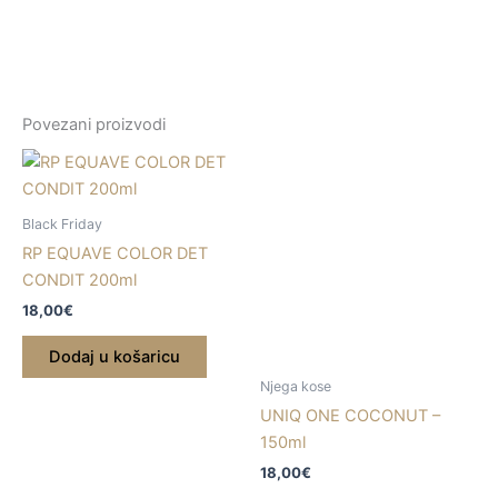
WELLNESS
ED.V2
150ml
količina
Povezani proizvodi
Black Friday
RP EQUAVE COLOR DET
CONDIT 200ml
18,00
€
Dodaj u košaricu
Njega kose
UNIQ ONE COCONUT –
150ml
18,00
€