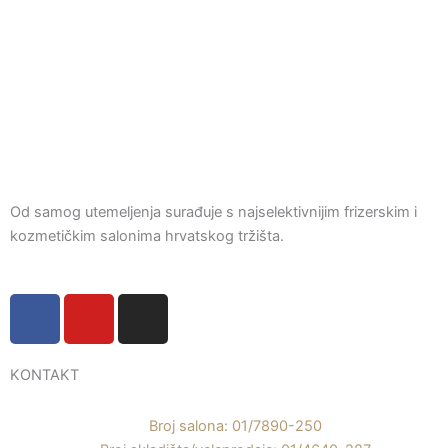
Od samog utemeljenja surađuje s najselektivnijim frizerskim i
kozmetičkim salonima hrvatskog tržišta.
F
Y
I
a
o
n
c
u
s
e
t
t
KONTAKT
b
u
a
o
b
g
Broj salona: 01/7890-250