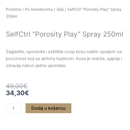
Skip
Početna
/
Po brendovima
/
Qiqi
/ SelfCtrl “Porosity Play” Spray
to
250ml
content
SelfCtrl “Porosity Play” Spray 250ml
Zagladite, oporavite i zaštitite svoju kosu našim sprejom za
poroznost koji se aktivira toplinom. Kosa je mekša, sjajnija i
zdravija nakon jedne upotrebe.
Izvorna
Trenutna
49,00
€
cijena
cijena
34,30
€
bila
je:
je:
34,30€.
SelfCtrl
Dodaj u košaricu
49,00€.
"Porosity
Play"
Spray