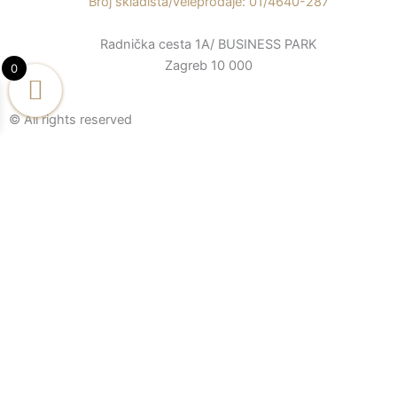
o
e
r
Broj skladišta/veleprodaje: 01/4640-287
k
a
Radnička cesta 1A/ BUSINESS PARK
-
m
Zagreb 10 000
f
0
© All rights reserved