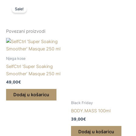
250ml
Sale!
količina
Povezani proizvodi
Njega kose
SelfCtrl ‘Super Soaking
Smoother’ Masque 250 ml
49,00
€
Dodaj u košaricu
Black Friday
BODY.MASS 100ml
39,00
€
Dodaj u košaricu