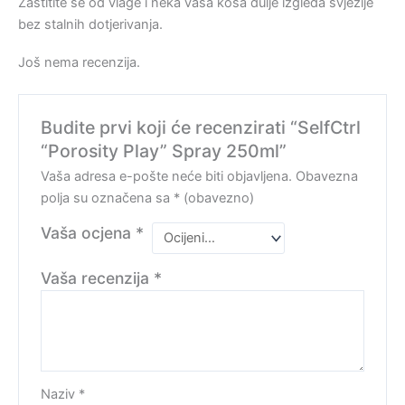
Zaštitite se od vlage i neka vaša kosa dulje izgleda svježije
bez stalnih dotjerivanja.
Još nema recenzija.
Budite prvi koji će recenzirati “SelfCtrl
“Porosity Play” Spray 250ml”
Vaša adresa e-pošte neće biti objavljena.
Obavezna
polja su označena sa
* (obavezno)
Vaša ocjena
*
Vaša recenzija
*
Naziv
*